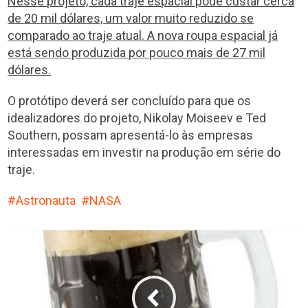
Nesse projeto, cada traje espacial pode custar cerca
de 20 mil dólares, um valor muito reduzido se
comparado ao traje atual. A nova roupa espacial já
está sendo produzida por pouco mais de 27 mil
dólares.
O protótipo deverá ser concluído para que os
idealizadores do projeto, Nikolay Moiseev e Ted
Southern, possam apresentá-lo às empresas
interessadas em investir na produção em série do
traje.
Astronauta
NASA