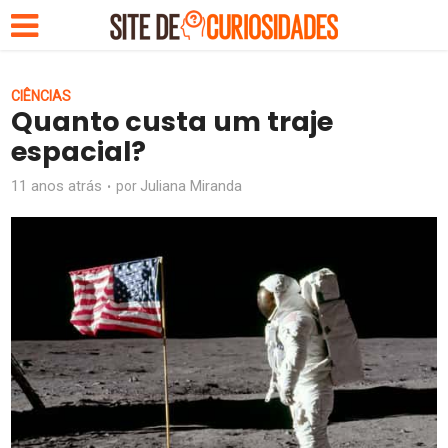
CIÊNCIAS
Quanto custa um traje
espacial?
11 anos atrás
Juliana Miranda
por