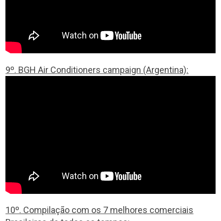
9º. BGH Air Conditioners campaign (Argentina):
10º. Compilação com os 7 melhores comerciais