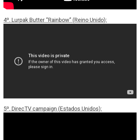
4º. Lurpak Butter “Rainbow” (Reino Unido):
5º. DirecTV campaign (Estados Unidos):