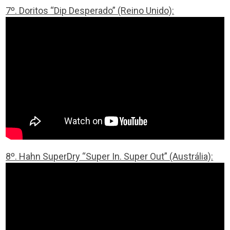
7º. Doritos “Dip Desperado” (Reino Unido):
8º. Hahn SuperDry “Super In. Super Out” (Austrália):