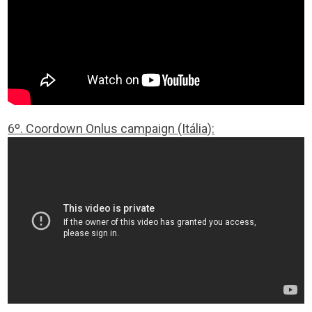
6º. Coordown Onlus campaign (Itália):