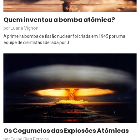
Quem inventou a bomba atômica?
Luana Vignon
por
A primeira bomba de fissão nuclear foi criada em 1945 por uma
equipe de cientistas liderada por J...
Os Cogumelos das Explosões Atômicas
Felipe Dias Ferreira
por