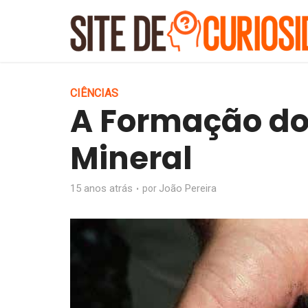
CIÊNCIAS
A Formação do
Mineral
15 anos atrás
João Pereira
por