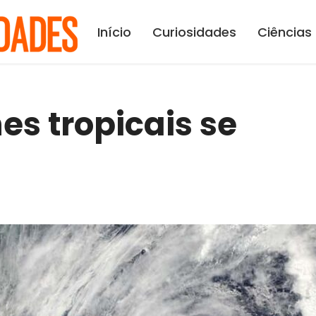
Início
Curiosidades
Ciências
es tropicais se