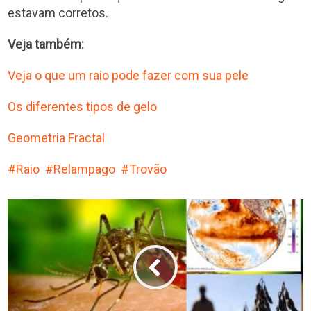
estavam corretos.
Veja também:
Veja o que um raio pode fazer com sua pele
Os diferentes tipos de gelo
Geometria Fractal
Raio
Relampago
Trovão