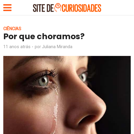
CIÊNCIAS
Por que choramos?
11 anos atrás
Juliana Miranda
por