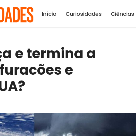
Início
Curiosidades
Ciências
 e termina a
furacões e
EUA?