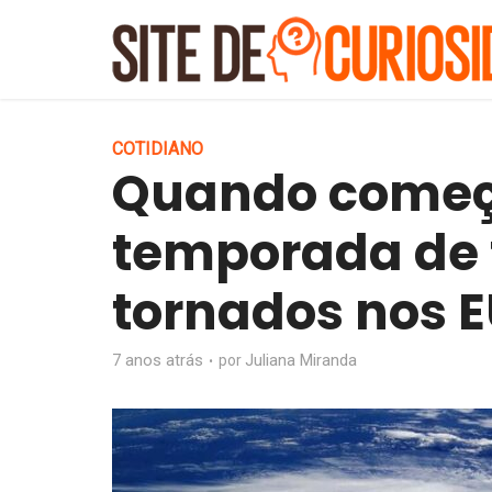
COTIDIANO
Quando começa
temporada de 
tornados nos 
7 anos atrás
Juliana Miranda
por