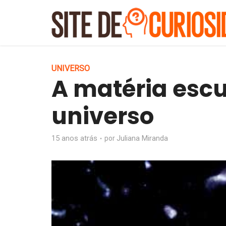
UNIVERSO
A matéria esc
universo
15 anos atrás
Juliana Miranda
por