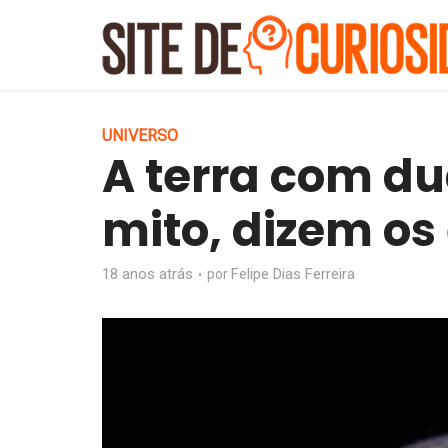
UNIVERSO
A terra com d
mito, dizem os
18 anos atrás
Felipe Dias Ferreira
por