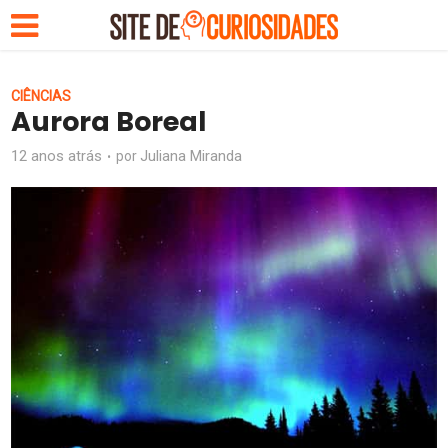
CIÊNCIAS
Aurora Boreal
12 anos atrás
Juliana Miranda
por