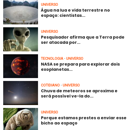
UNIVERSO
Água na lua e vida terrestre no
espaço: cientistas...
UNIVERSO
Pesquisador afirma que a Terra pode
ser atacada por...
TECNOLOGIA
UNIVERSO
•
NASA se prepara para explorar dois
exoplanetas...
COTIDIANO
UNIVERSO
•
Chuva de meteoros se aproxima e
será possível ve-la do...
UNIVERSO
Porque estamos prestes a enviar esse
bicho ao espaço