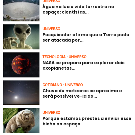
UNIVERSO
Água na lua e vida terrestre no
espaço: cientistas...
UNIVERSO
Pesquisador afirma que a Terra pode
ser atacada por...
TECNOLOGIA
UNIVERSO
•
NASA se prepara para explorar dois
exoplanetas...
COTIDIANO
UNIVERSO
•
Chuva de meteoros se aproxima e
será possível ve-la do...
UNIVERSO
Porque estamos prestes a enviar esse
bicho ao espaço