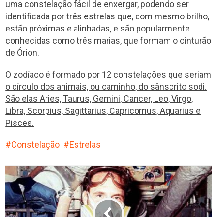
uma constelação fácil de enxergar, podendo ser
identificada por três estrelas que, com mesmo brilho,
estão próximas e alinhadas, e são popularmente
conhecidas como três marias, que formam o cinturão
de Órion.
O zodíaco é formado por 12 constelações que seriam
o círculo dos animais, ou caminho, do sânscrito sodi.
São elas Aries, Taurus, Gemini, Cancer, Leo, Virgo,
Libra, Scorpius, Sagittarius, Capricornus, Aquarius e
Pisces.
Constelação
Estrelas