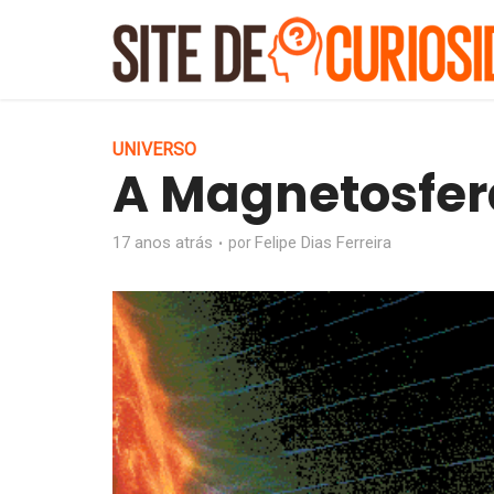
UNIVERSO
A Magnetosfer
17 anos atrás
Felipe Dias Ferreira
por