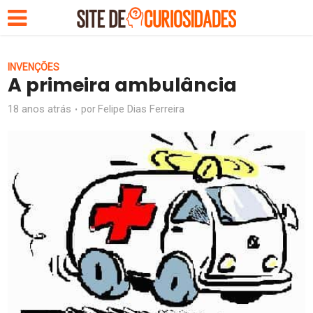
INVENÇÕES
A primeira ambulância
18 anos atrás
Felipe Dias Ferreira
por