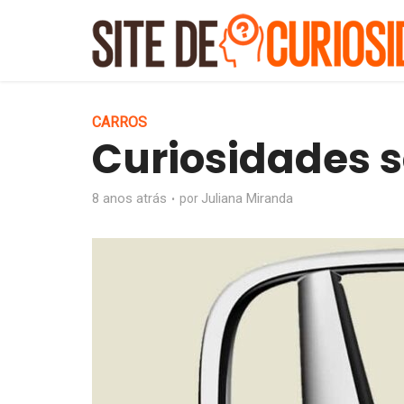
CARROS
Curiosidades 
8 anos atrás
Juliana Miranda
por