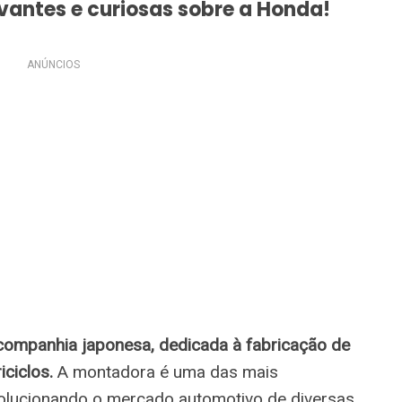
vantes e curiosas sobre a Honda!
ANÚNCIOS
mpanhia japonesa, dedicada à fabricação de
ciclos.
A montadora é uma das mais
olucionando o mercado automotivo de diversas