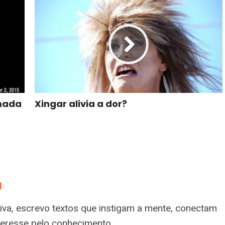
mada
Xingar alivia a dor?
a
tiva, escrevo textos que instigam a mente, conectam
nteresse pelo conhecimento