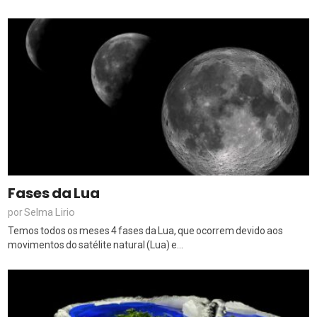
Fases da Lua
Selma Lirio
por
Temos todos os meses 4 fases da Lua, que ocorrem devido aos
movimentos do satélite natural (Lua) e...