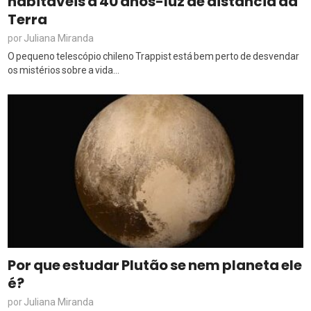
habitáveis a 40 anos-luz de distância da
Terra
Juliana Miranda
por
O pequeno telescópio chileno Trappist está bem perto de desvendar
os mistérios sobre a vida...
Por que estudar Plutão se nem planeta ele
é?
Juliana Miranda
por